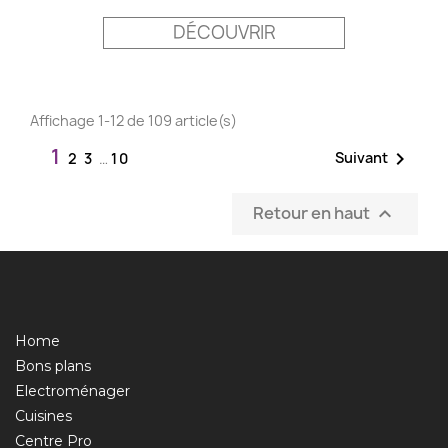
DÉCOUVRIR
Affichage 1-12 de 109 article(s)
1

Suivant
2
3
…
10
Retour en haut

Home
Bons plans
Electroménager
Cuisines
Centre Pro