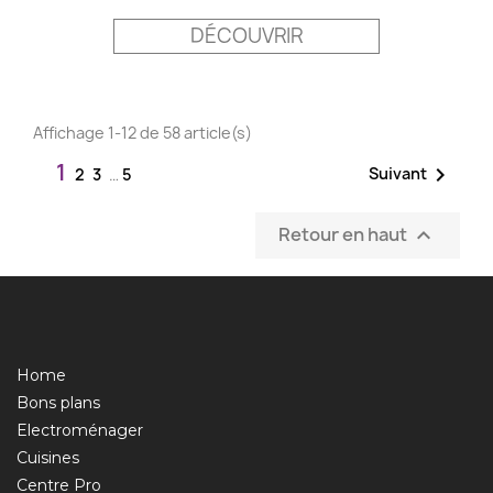
DÉCOUVRIR
Affichage 1-12 de 58 article(s)
1

Suivant
2
3
…
5
Retour en haut

Home
Bons plans
Electroménager
Cuisines
Centre Pro